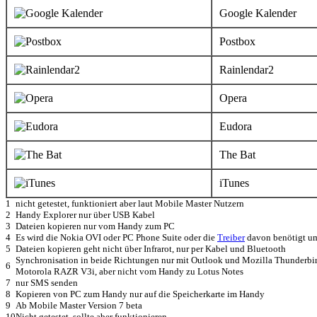
Google Kalender
Postbox
Rainlendar2
Opera
Eudora
The Bat
iTunes
1
nicht getestet, funktioniert aber laut Mobile Master Nutzern
2
Handy Explorer nur über USB Kabel
3
Dateien kopieren nur vom Handy zum PC
4
Es wird die Nokia OVI oder PC Phone Suite oder die
Treiber
davon benötigt um
5
Dateien kopieren geht nicht über Infrarot, nur per Kabel und Bluetooth
Synchronisation in beide Richtungen nur mit Outlook und Mozilla Thunderbird
6
Motorola RAZR V3i, aber nicht vom Handy zu Lotus Notes
7
nur SMS senden
8
Kopieren von PC zum Handy nur auf die Speicherkarte im Handy
9
Ab Mobile Master Version 7 beta
10
Nicht getestet, sollte aber funktionieren