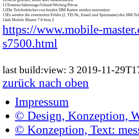
11
Termine/Jahrestage/Urlaub/Wichtig/Privat
12
Die Telefonbücher von beiden SIM Karten werden unterstützt
13
Es werden die erweiterten Felder (2. TEl.Nr., Email und Spitzname) des SIM Te
14
ab Mobile Master 7.6 beta 2
https://www.mobile-master
s7500.html
last build:view: 3 2019-11-29
zurück nach oben
Impressum
© Design, Konzeption, 
© Konzeption, Text: me