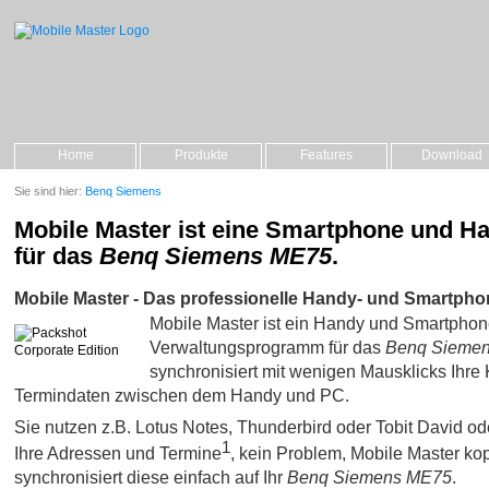
Home
Produkte
Features
Download
Sie sind hier:
Benq Siemens
Mobile Master ist eine Smartphone und H
für das
Benq Siemens ME75
.
Mobile Master - Das professionelle Handy- und Smartpho
Mobile Master ist ein Handy und Smartpho
Verwaltungsprogramm für das
Benq Sieme
synchronisiert mit wenigen Mausklicks Ihre 
Termindaten zwischen dem Handy und PC.
Sie nutzen z.B. Lotus Notes, Thunderbird oder Tobit David oder 
1
Ihre Adressen und Termine
, kein Problem, Mobile Master kop
synchronisiert diese einfach auf Ihr
Benq Siemens ME75
.