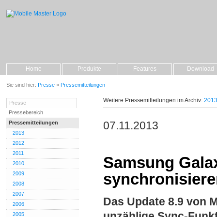
Home
Produkte
Features
Download
Sie sind hier:
Presse
»
Pressemitteilungen
Weitere Pressemitteilungen im Archiv:
201
Presse
Pressebereich
07.11.2013
Pressemitteilungen
2013
2012
2011
Samsung Galax
2010
synchronisier
2009
2008
2007
Das Update 8.9 von Mo
2006
unzählige Sync-Funk
2005