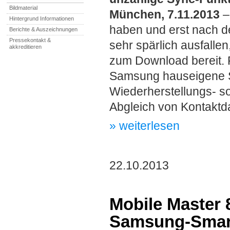
Bildmaterial
München, 7.11.2013
–
Hintergrund Informationen
haben und erst nach d
Berichte & Auszeichnungen
Pressekontakt &
sehr spärlich ausfallen
akkreditieren
zum Download bereit. 
Samsung hauseigene So
Wiederherstellungs- s
Abgleich von Kontaktda
» weiterlesen
22.10.2013
Mobile Master 
Samsung-Smar