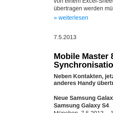
von einem Excel-Shee
übertragen werden müss
» weiterlesen
7.5.2013
Mobile Master 
Synchronisati
N
eben Kontakten, jet
anderes Handy übert
Neue Samsung Galaxy 
Samsung Galaxy S4
München, 7.5.2013 – J