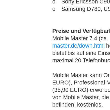
o Sony Ericsson C905
o Samsung D780, U90
Preise und Verfügbark
Mobile Master 7.4 (ca
master.de/down.html
he
bietet bis auf eine Ei
maximal 20 Telefonbu
Mobile Master kann Onl
EURO), Professional-V
(35,90 EURO) erworben
von Mobile Master, die
befinden, kostenlos.