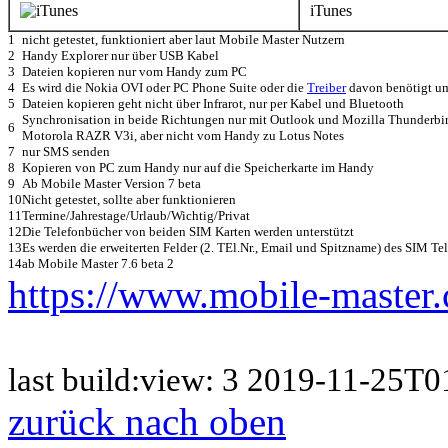
iTunes
1
nicht getestet, funktioniert aber laut Mobile Master Nutzern
2
Handy Explorer nur über USB Kabel
3
Dateien kopieren nur vom Handy zum PC
4
Es wird die Nokia OVI oder PC Phone Suite oder die
Treiber
davon benötigt um
5
Dateien kopieren geht nicht über Infrarot, nur per Kabel und Bluetooth
Synchronisation in beide Richtungen nur mit Outlook und Mozilla Thunderbird
6
Motorola RAZR V3i, aber nicht vom Handy zu Lotus Notes
7
nur SMS senden
8
Kopieren von PC zum Handy nur auf die Speicherkarte im Handy
9
Ab Mobile Master Version 7 beta
10
Nicht getestet, sollte aber funktionieren
11
Termine/Jahrestage/Urlaub/Wichtig/Privat
12
Die Telefonbücher von beiden SIM Karten werden unterstützt
13
Es werden die erweiterten Felder (2. TEl.Nr., Email und Spitzname) des SIM Te
14
ab Mobile Master 7.6 beta 2
https://www.mobile-master.
last build:view: 3 2019-11-25
zurück nach oben