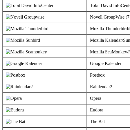
Tobit David InfoCent
Novell GroupWise (7
Mozilla Thunderbird/
Mozilla Kalendar/Sun
Mozilla SeaMonkey/N
Google Kalender
Postbox
Rainlendar2
Opera
Eudora
The Bat