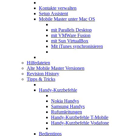
Kontakte verwalten
Setup Assistent
Mobile Master unter Mac OS
mit Parallels Desktop
mit VMWare Fusion
mit Sun VirtualBox
Mit iTunes synchronisieren
Hilfedateien
Alte Mobile Master Versionen
Revision History
Tipps & Tricks
Handy-Kurzbefehle
Nokia Handys
Samsung Handys
Rufumleitungen
Handy-Kurzbefehle T-Mobile
Handy-Kurzbefehle Vodafone
Bedientipps