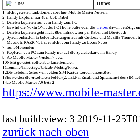
iTunes
1
nicht getestet, funktioniert aber laut Mobile Master Nutzern
2
Handy Explorer nur über USB Kabel
3
Dateien kopieren nur vom Handy zum PC
4
Es wird die Nokia OVI oder PC Phone Suite oder die
Treiber
davon benötigt um
5
Dateien kopieren geht nicht über Infrarot, nur per Kabel und Bluetooth
Synchronisation in beide Richtungen nur mit Outlook und Mozilla Thunderbird
6
Motorola RAZR V3i, aber nicht vom Handy zu Lotus Notes
7
nur SMS senden
8
Kopieren von PC zum Handy nur auf die Speicherkarte im Handy
9
Ab Mobile Master Version 7 beta
10
Nicht getestet, sollte aber funktionieren
11
Termine/Jahrestage/Urlaub/Wichtig/Privat
12
Die Telefonbücher von beiden SIM Karten werden unterstützt
13
Es werden die erweiterten Felder (2. TEl.Nr., Email und Spitzname) des SIM Te
14
ab Mobile Master 7.6 beta 2
https://www.mobile-master.
last build:view: 3 2019-11-25
zurück nach oben