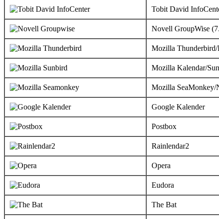
Tobit David InfoCent
Novell GroupWise (7
Mozilla Thunderbird/
Mozilla Kalendar/Sun
Mozilla SeaMonkey/N
Google Kalender
Postbox
Rainlendar2
Opera
Eudora
The Bat