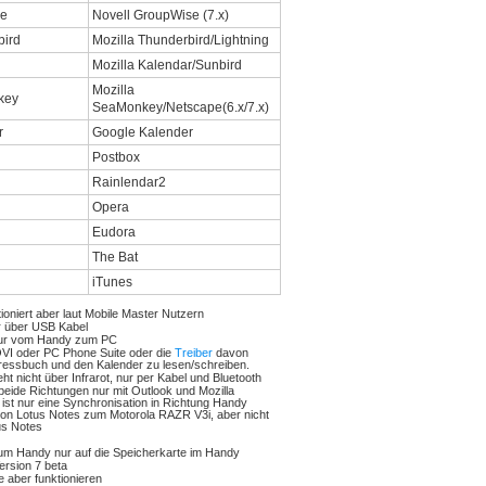
Novell GroupWise (7.x)
Mozilla Thunderbird/Lightning
Mozilla Kalendar/Sunbird
Mozilla
SeaMonkey/Netscape(6.x/7.x)
Google Kalender
Postbox
Rainlendar2
Opera
Eudora
The Bat
iTunes
tioniert aber laut Mobile Master Nutzern
r über USB Kabel
nur vom Handy zum PC
OVI oder PC Phone Suite oder die
Treiber
davon
ressbuch und den Kalender zu lesen/schreiben.
ht nicht über Infrarot, nur per Kabel und Bluetooth
beide Richtungen nur mit Outlook und Mozilla
 ist nur eine Synchronisation in Richtung Handy
 von Lotus Notes zum Motorola RAZR V3i, aber nicht
us Notes
um Handy nur auf die Speicherkarte im Handy
ersion 7 beta
te aber funktionieren