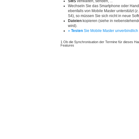
SMS
verwalten, senden, ...
Wechseln Sie das Smartphone oder Hand
ebenfalls von Mobile Master unterstützt (
S4), so müssen Sie sich nicht in neue Softw
Dateien
kopieren (siehe in nebenstehende
wird).
»
Testen
Sie Mobile Master unverbindlich 
1 Ob die Synchronisation der Termine für dieses Han
Features