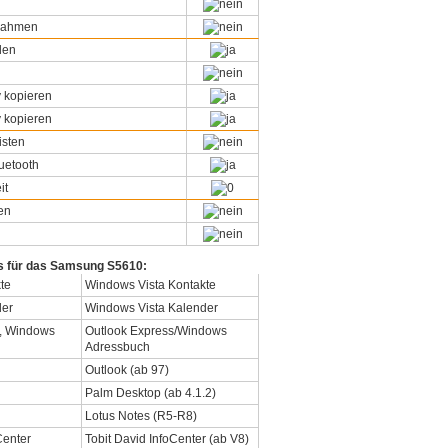
snahmen
den
 kopieren
 kopieren
isten
uetooth
it
en
ts für das Samsung S5610:
Windows Vista Kontakte
Windows Vista Kalender
Outlook Express/Windows
Adressbuch
Outlook (ab 97)
Palm Desktop (ab 4.1.2)
Lotus Notes (R5-R8)
Tobit David InfoCenter (ab V8)