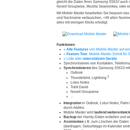
gleicht die Daten Ihres
Samsung S5610
auch m
Novell Groupwise, Mozilla Seamonkey, oder einer
Mit Mobile Master bearbeiten Sie bequem das
und Nachname vertauschen, +49 allen Nummern
alles mit wenigen Klicks erledigt.
Funktionen
»
Alle Features
von Mobile Master auf ein
»
Feature Tour
: Mobile Master Schritt für S
» Liste aller
unterstützten Geräte
Synchronisieren von Kontakten, Telefon
Synchronisieren
des
Samsung S5610
mit
Outlook
1
Thunderbird, Lightning
Lotus Notes
Tobit David
Novell Groupwise
...
Integration
in Outlook, Lotus Notes, Palm
durch AddIns.
Mobile Master wird
laufend weiterentwick
Backup
der Handy-Daten erstellen und wi
Assistenten
z.B. zum Löschen der Daten
übertragen, Geburtstage im Kalender ein