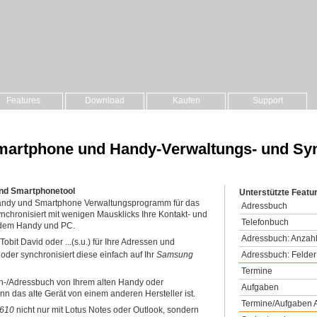
Features
Download
Kaufen
Support
 Smartphone und Handy-Verwaltungs- und Sy
und Smartphonetool
Unterstützte Feat
 Handy und Smartphone Verwaltungsprogramm für das
Adressbuch
nchronisiert mit wenigen Mausklicks Ihre Kontakt- und
Telefonbuch
 dem Handy und PC.
Adressbuch: Anzahl
obit David oder ...(s.u.) für Ihre Adressen und
Adressbuch: Felder
 oder synchronisiert diese einfach auf Ihr
Samsung
Termine
on-/Adressbuch von Ihrem alten Handy oder
Aufgaben
n das alte Gerät von einem anderen Hersteller ist.
Termine/Aufgaben A
610
nicht nur mit Lotus Notes oder Outlook, sondern