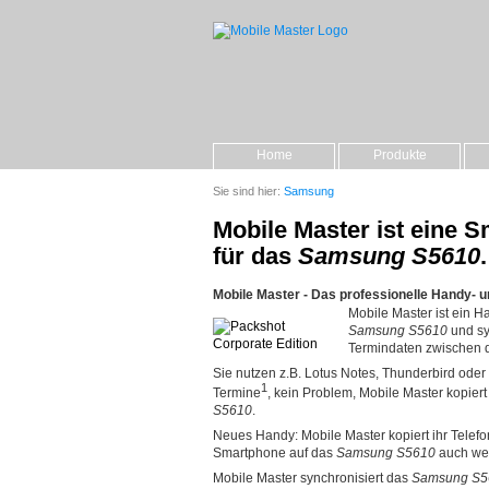
Home
Produkte
Sie sind hier:
Samsung
Mobile Master ist eine
für das
Samsung S5610
.
Mobile Master - Das professionelle Handy- 
Mobile Master ist ein
Samsung S5610
und sy
Termindaten zwischen
Sie nutzen z.B. Lotus Notes, Thunderbird oder T
1
Termine
, kein Problem, Mobile Master kopiert
S5610
.
Neues Handy: Mobile Master kopiert ihr Telef
Smartphone auf das
Samsung S5610
auch wen
Mobile Master synchronisiert das
Samsung S5