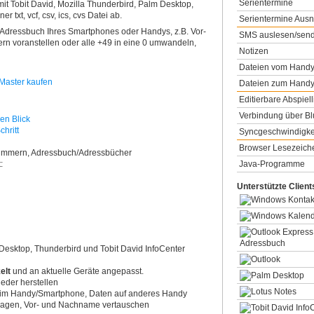
Serientermine
it Tobit David, Mozilla Thunderbird, Palm Desktop,
 txt, vcf, csv, ics, cvs Datei ab.
Serientermine Au
 Adressbuch Ihres Smartphones oder Handys, z.B. Vor-
SMS auslesen/sen
 voranstellen oder alle +49 in eine 0 umwandeln,
Notizen
Dateien vom Handy
Dateien zum Handy
Editierbare Abspiell
Verbindung über Bl
en Blick
chritt
Syncgeschwindigke
Browser Lesezeich
nummern, Adressbuch/Adressbücher
:
Java-Programme
Unterstützte Clien
 Desktop, Thunderbird und Tobit David InfoCenter
elt
und an aktuelle Geräte angepasst.
eder herstellen
 im Handy/Smartphone, Daten auf anderes Handy
tragen, Vor- und Nachname vertauschen