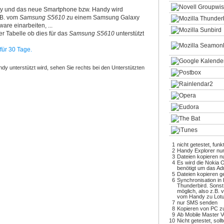
y und das neue Smartphone bzw. Handy wird
z.B. vom
Samsung S5610
zu einem Samsung Galaxy
are einarbeiten, ...
r Tabelle ob dies für das
Samsung S5610
unterstützt
für 30 Tage.
dy unterstützt wird, sehen Sie rechts bei den Unterstützten
1
nicht getestet, funk
2
Handy Explorer nu
3
Dateien kopieren 
4
Es wird die Nokia 
benötigt um das Ad
5
Dateien kopieren ge
6
Synchronisation in 
Thunderbird. Sonst
möglich, also z.B.
vom Handy zu Lot
7
nur SMS senden
8
Kopieren von PC z
9
Ab Mobile Master V
10
Nicht getestet, soll