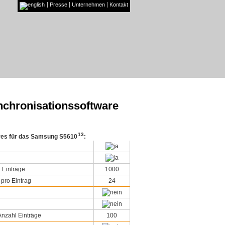
Presse
Unternehmen
Kontakt
nchronisationssoftware
13
ures für das Samsung S5610
:
 Einträge
1000
 pro Eintrag
24
nzahl Einträge
100