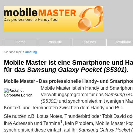
Home
Produkte
Features
Download
Sie sind hier:
Samsung
Mobile Master ist eine Smartphone und H
für das
Samsung Galaxy Pocket (S5301)
.
Mobile Master - Das professionelle Handy- und Smartpho
Mobile Master ist ein Handy und Smartpho
Verwaltungsprogramm für das
Samsung Gal
(S5301)
und synchronisiert mit wenigen Mau
Kontakt- und Termindaten zwischen dem Handy und PC.
Sie nutzen z.B. Lotus Notes, Thunderbird oder Tobit David oder 
1
Ihre Adressen und Termine
, kein Problem, Mobile Master kop
synchronisiert diese einfach auf Ihr
Samsung Galaxy Pocket 