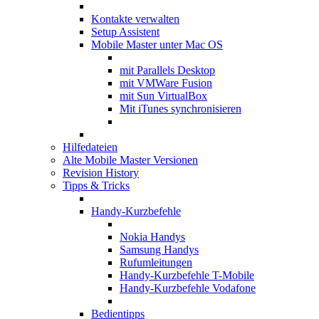
Kontakte verwalten
Setup Assistent
Mobile Master unter Mac OS
mit Parallels Desktop
mit VMWare Fusion
mit Sun VirtualBox
Mit iTunes synchronisieren
Hilfedateien
Alte Mobile Master Versionen
Revision History
Tipps & Tricks
Handy-Kurzbefehle
Nokia Handys
Samsung Handys
Rufumleitungen
Handy-Kurzbefehle T-Mobile
Handy-Kurzbefehle Vodafone
Bedientipps