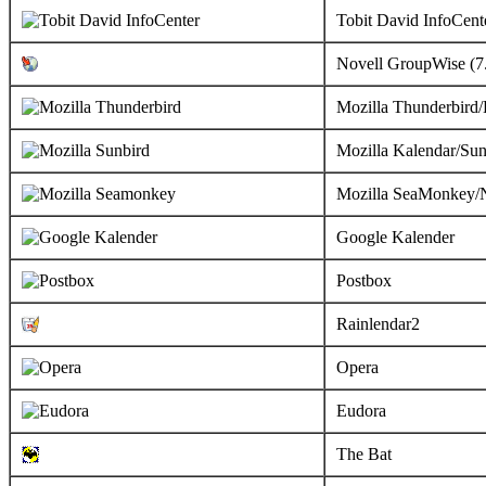
Tobit David InfoCent
Novell GroupWise (7
Mozilla Thunderbird/
Mozilla Kalendar/Sun
Mozilla SeaMonkey/N
Google Kalender
Postbox
Rainlendar2
Opera
Eudora
The Bat