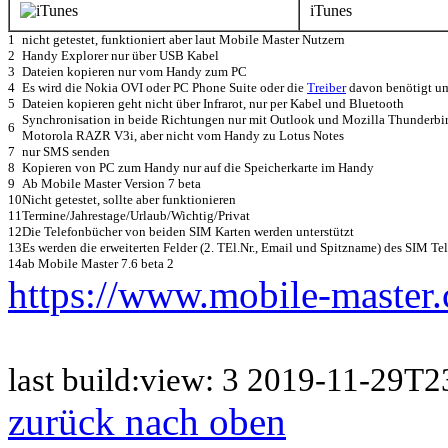
iTunes
1
nicht getestet, funktioniert aber laut Mobile Master Nutzern
2
Handy Explorer nur über USB Kabel
3
Dateien kopieren nur vom Handy zum PC
4
Es wird die Nokia OVI oder PC Phone Suite oder die
Treiber
davon benötigt um
5
Dateien kopieren geht nicht über Infrarot, nur per Kabel und Bluetooth
Synchronisation in beide Richtungen nur mit Outlook und Mozilla Thunderbird
6
Motorola RAZR V3i, aber nicht vom Handy zu Lotus Notes
7
nur SMS senden
8
Kopieren von PC zum Handy nur auf die Speicherkarte im Handy
9
Ab Mobile Master Version 7 beta
10
Nicht getestet, sollte aber funktionieren
11
Termine/Jahrestage/Urlaub/Wichtig/Privat
12
Die Telefonbücher von beiden SIM Karten werden unterstützt
13
Es werden die erweiterten Felder (2. TEl.Nr., Email und Spitzname) des SIM Te
14
ab Mobile Master 7.6 beta 2
https://www.mobile-master
last build:view: 3 2019-11-29
zurück nach oben