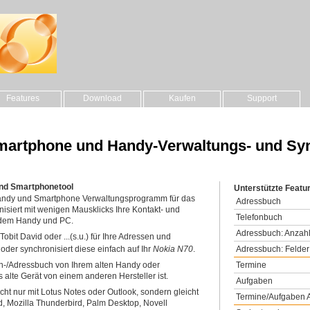
Features
Download
Kaufen
Support
 Smartphone und Handy-Verwaltungs- und Sy
und Smartphonetool
Unterstützte Featu
 Handy und Smartphone Verwaltungsprogramm für das
Adressbuch
isiert mit wenigen Mausklicks Ihre Kontakt- und
Telefonbuch
 dem Handy und PC.
Adressbuch: Anzahl
obit David oder ...(s.u.) für Ihre Adressen und
Adressbuch: Felder
 oder synchronisiert diese einfach auf Ihr
Nokia N70
.
Termine
on-/Adressbuch von Ihrem alten Handy oder
alte Gerät von einem anderen Hersteller ist.
Aufgaben
cht nur mit Lotus Notes oder Outlook, sondern gleicht
Termine/Aufgaben A
d, Mozilla Thunderbird, Palm Desktop, Novell