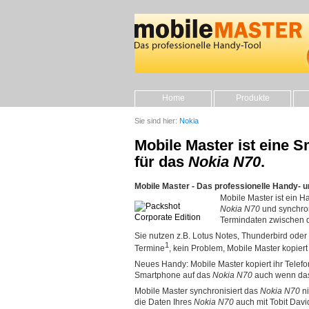
Home
Produkte
Sie sind hier:
Nokia
Mobile Master ist eine
für das
Nokia N70
.
Mobile Master - Das professionelle Handy- 
Mobile Master ist ein
Nokia N70
und synchron
Termindaten zwischen
Sie nutzen z.B. Lotus Notes, Thunderbird oder T
1
Termine
, kein Problem, Mobile Master kopiert
Neues Handy: Mobile Master kopiert ihr Telef
Smartphone auf das
Nokia N70
auch wenn das 
Mobile Master synchronisiert das
Nokia N70
ni
die Daten Ihres
Nokia N70
auch mit Tobit Davi