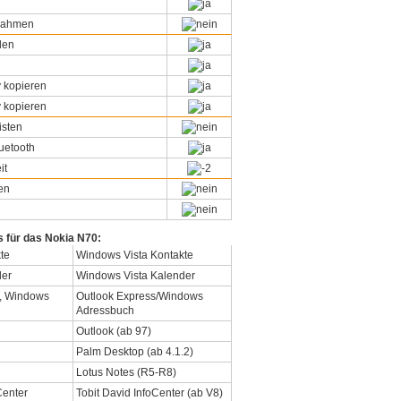
snahmen
den
 kopieren
 kopieren
isten
uetooth
it
en
s für das Nokia N70:
Windows Vista Kontakte
Windows Vista Kalender
Outlook Express/Windows
Adressbuch
Outlook (ab 97)
Palm Desktop (ab 4.1.2)
Lotus Notes (R5-R8)
Tobit David InfoCenter (ab V8)