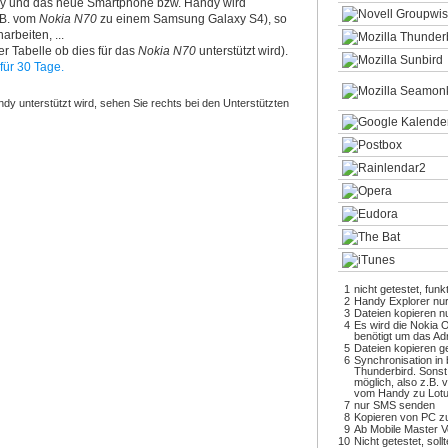
y und das neue Smartphone bzw. Handy wird
z.B. vom
Nokia N70
zu einem Samsung Galaxy S4), so
arbeiten, ...
r Tabelle ob dies für das
Nokia N70
unterstützt wird).
für 30 Tage.
dy unterstützt wird, sehen Sie rechts bei den Unterstützten
1
nicht getestet, funk
2
Handy Explorer nu
3
Dateien kopieren 
4
Es wird die Nokia 
benötigt um das Ad
5
Dateien kopieren ge
6
Synchronisation in 
Thunderbird. Sonst
möglich, also z.B.
vom Handy zu Lot
7
nur SMS senden
8
Kopieren von PC z
9
Ab Mobile Master V
10
Nicht getestet, soll