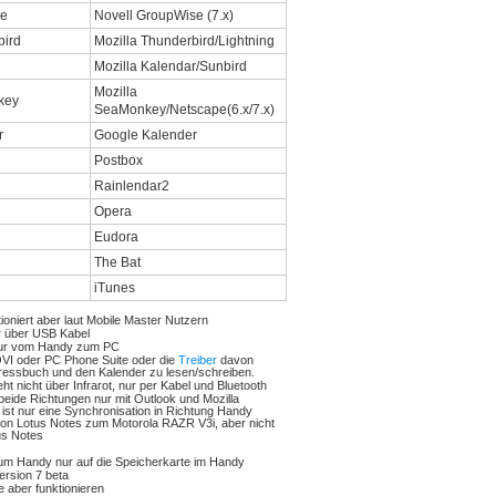
Novell GroupWise (7.x)
Mozilla Thunderbird/Lightning
Mozilla Kalendar/Sunbird
Mozilla
SeaMonkey/Netscape(6.x/7.x)
Google Kalender
Postbox
Rainlendar2
Opera
Eudora
The Bat
iTunes
tioniert aber laut Mobile Master Nutzern
r über USB Kabel
nur vom Handy zum PC
OVI oder PC Phone Suite oder die
Treiber
davon
ressbuch und den Kalender zu lesen/schreiben.
ht nicht über Infrarot, nur per Kabel und Bluetooth
beide Richtungen nur mit Outlook und Mozilla
 ist nur eine Synchronisation in Richtung Handy
 von Lotus Notes zum Motorola RAZR V3i, aber nicht
us Notes
um Handy nur auf die Speicherkarte im Handy
ersion 7 beta
te aber funktionieren