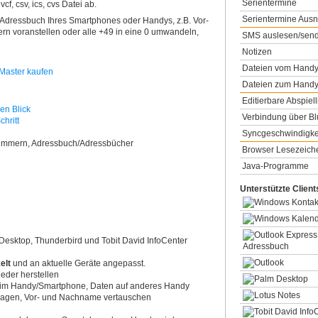
Serientermine
f, csv, ics, cvs Datei ab.
Serientermine Au
 Adressbuch Ihres Smartphones oder Handys, z.B. Vor-
 voranstellen oder alle +49 in eine 0 umwandeln,
SMS auslesen/sen
Notizen
Dateien vom Handy
Dateien zum Handy
Editierbare Abspiell
en Blick
Verbindung über Bl
chritt
Syncgeschwindigke
nummern, Adressbuch/Adressbücher
Browser Lesezeich
Java-Programme
Unterstützte Client
 Desktop, Thunderbird und Tobit David InfoCenter
elt
und an aktuelle Geräte angepasst.
eder herstellen
 im Handy/Smartphone, Daten auf anderes Handy
tragen, Vor- und Nachname vertauschen