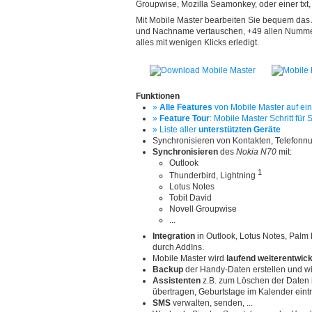
Groupwise, Mozilla Seamonkey, oder einer txt, vc
Mit Mobile Master bearbeiten Sie bequem das
und Nachname vertauschen, +49 allen Nummern
alles mit wenigen Klicks erledigt.
Funktionen
»
Alle Features
von Mobile Master auf ein
»
Feature Tour
: Mobile Master Schritt für S
» Liste aller
unterstützten Geräte
Synchronisieren von Kontakten, Telefon
Synchronisieren
des
Nokia N70
mit:
Outlook
1
Thunderbird, Lightning
Lotus Notes
Tobit David
Novell Groupwise
...
Integration
in Outlook, Lotus Notes, Palm
durch AddIns.
Mobile Master wird
laufend weiterentwick
Backup
der Handy-Daten erstellen und wi
Assistenten
z.B. zum Löschen der Daten
übertragen, Geburtstage im Kalender ein
SMS
verwalten, senden, ...