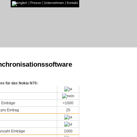
Presse
Unternehmen
Kontakt
nchronisationssoftware
res für das Nokia N70
:
 Einträge
>1000
 pro Eintrag
25
nzahl Einträge
1000