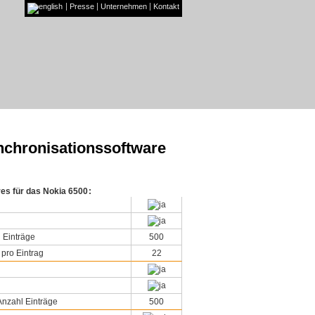
Presse
Unternehmen
Kontakt
nchronisationssoftware
res für das Nokia 6500
:
 Einträge
500
 pro Eintrag
22
nzahl Einträge
500