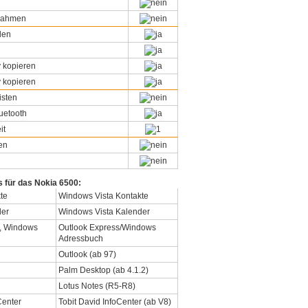
snahmen
den
 kopieren
 kopieren
isten
uetooth
it
en
s für das Nokia 6500:
Windows Vista Kontakte
Windows Vista Kalender
Outlook Express/Windows
Adressbuch
Outlook (ab 97)
Palm Desktop (ab 4.1.2)
Lotus Notes (R5-R8)
Tobit David InfoCenter (ab V8)