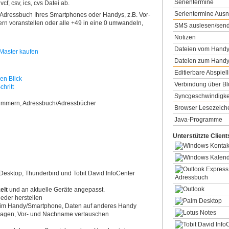
Serientermine
f, csv, ics, cvs Datei ab.
Serientermine Au
 Adressbuch Ihres Smartphones oder Handys, z.B. Vor-
 voranstellen oder alle +49 in eine 0 umwandeln,
SMS auslesen/sen
Notizen
Dateien vom Handy
Dateien zum Handy
Editierbare Abspiell
en Blick
Verbindung über Bl
chritt
Syncgeschwindigke
nummern, Adressbuch/Adressbücher
Browser Lesezeich
Java-Programme
Unterstützte Client
 Desktop, Thunderbird und Tobit David InfoCenter
elt
und an aktuelle Geräte angepasst.
eder herstellen
 im Handy/Smartphone, Daten auf anderes Handy
tragen, Vor- und Nachname vertauschen