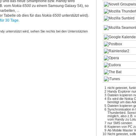
y und das neue Smartphone bzw. Handy wird
z.B. vom
Nokia 6500
zu einem Samsung Galaxy S4), so
arbeiten, ...
r Tabelle ob dies für das
Nokia 6500
unterstützt wird).
für 30 Tage.
dy unterstützt wird, sehen Sie rechts bei den Unterstützten
1
nicht getestet, funk
2
Handy Explorer nu
3
Dateien kopieren 
4
Es wird die Nokia 
benötigt um das Ad
5
Dateien kopieren ge
6
Synchronisation in 
Thunderbird. Sonst
möglich, also z.B.
vom Handy zu Lot
7
nur SMS senden
8
Kopieren von PC z
9
Ab Mobile Master V
10
Nicht getestet, soll