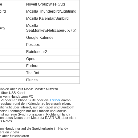
Novell GroupWise (7.x)
Mozilla Thunderbird/Lightning
Mozilla Kalendar/Sunbird
Mozilla
SeaMonkey/Netscape(6.x/7.x)
Google Kalender
Postbox
Rainlendar2
Opera
Eudora
The Bat
iTunes
tioniert aber laut Mobile Master Nutzern
r über USB Kabel
nur vom Handy zum PC
OVI oder PC Phone Suite oder die
Treiber
davon
ressbuch und den Kalender zu lesen/schreiben.
ht nicht über Infrarot, nur per Kabel und Bluetooth
beide Richtungen nur mit Outlook und Mozilla
 ist nur eine Synchronisation in Richtung Handy
 von Lotus Notes zum Motorola RAZR V3i, aber nicht
us Notes
um Handy nur auf die Speicherkarte im Handy
ersion 7 beta
te aber funktionieren