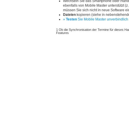
Wechseln Sie das Smartphone oder Hand
ebenfalls von Mobile Master unterstützt (
müssen Sie sich nicht in neue Software ein
Dateien
kopieren (siehe in nebenstehende
»
Testen
Sie Mobile Master unverbindlich 
1 Ob die Synchronisation der Termine für dieses Han
Features