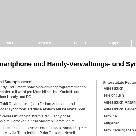
Features
Download
Kaufen
Support
 Smartphone und Handy-Verwaltungs- und Sy
und Smartphonetool
Unterstützte Featu
 Handy und Smartphone Verwaltungsprogramm für das
Adressbuch
nisiert mit wenigen Mausklicks Ihre Kontakt- und
Telefonbuch
 dem Handy und PC.
Adressbuch: Anzahl
obit David oder ...(s.u.) für Ihre Adressen und
Adressbuch: Felder
 oder synchronisiert diese einfach auf Ihr
Nokia 6500
.
Termine
on-/Adressbuch von Ihrem alten Handy oder
 alte Gerät von einem anderen Hersteller ist.
Aufgaben
icht nur mit Lotus Notes oder Outlook, sondern gleicht
Termine/Aufgaben A
id, Mozilla Thunderbird, Palm Desktop, Novell