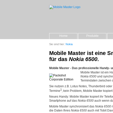
Home
Produkte
Sie sind hier:
Nokia
Mobile Master ist eine
für das
Nokia 6500
.
Mobile Master - Das professionelle Handy- 
Mobile Master ist ein
Nokia 6500
und synchro
Termindaten zwischen
Sie nutzen z.B. Lotus Notes, Thunderbird oder T
1
Termine
, kein Problem, Mobile Master kopiert
Neues Handy: Mobile Master kopiert ihr Telef
Smartphone auf das
Nokia 6500
auch wenn das
Mobile Master synchronisiert das
Nokia 6500
n
die Daten Ihres
Nokia 6500
auch mit Tobit Dav