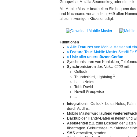
Groupwise, Mozilla Seamonkey, oder einer txt, vc
Mit Mobile Master bearbeiten Sie bequem das
und Nachname vertauschen, +49 allen Nummern
alles mit wenigen Klicks erledigt.
Funktionen
»
Alle Features
von Mobile Master auf ein
»
Feature Tour
: Mobile Master Schritt für S
» Liste aller
unterstützten Geräte
Synchronisieren von Kontakten, Telefon
Synchronisieren
des
Nokia 6500
mit:
Outlook
1
Thunderbird, Lightning
Lotus Notes
Tobit David
Novell Groupwise
...
Integration
in Outlook, Lotus Notes, Palm
durch AddIns.
Mobile Master wird
laufend weiterentwick
Backup
der Handy-Daten erstellen und wi
Assistenten
z.B. zum Löschen der Daten
übertragen, Geburtstage im Kalender ein
SMS
verwalten, senden, ...