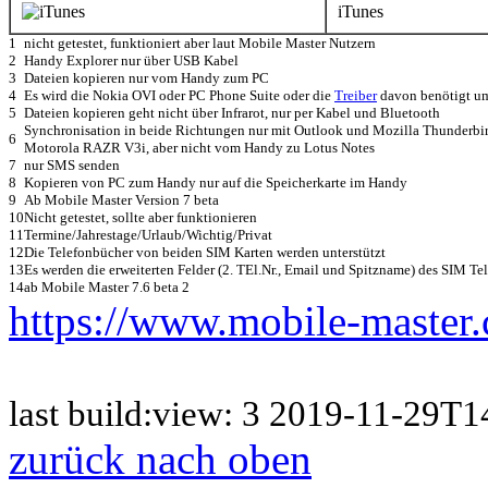
iTunes
1
nicht getestet, funktioniert aber laut Mobile Master Nutzern
2
Handy Explorer nur über USB Kabel
3
Dateien kopieren nur vom Handy zum PC
4
Es wird die Nokia OVI oder PC Phone Suite oder die
Treiber
davon benötigt um
5
Dateien kopieren geht nicht über Infrarot, nur per Kabel und Bluetooth
Synchronisation in beide Richtungen nur mit Outlook und Mozilla Thunderbird
6
Motorola RAZR V3i, aber nicht vom Handy zu Lotus Notes
7
nur SMS senden
8
Kopieren von PC zum Handy nur auf die Speicherkarte im Handy
9
Ab Mobile Master Version 7 beta
10
Nicht getestet, sollte aber funktionieren
11
Termine/Jahrestage/Urlaub/Wichtig/Privat
12
Die Telefonbücher von beiden SIM Karten werden unterstützt
13
Es werden die erweiterten Felder (2. TEl.Nr., Email und Spitzname) des SIM Te
14
ab Mobile Master 7.6 beta 2
https://www.mobile-master
last build:view: 3 2019-11-29
zurück nach oben