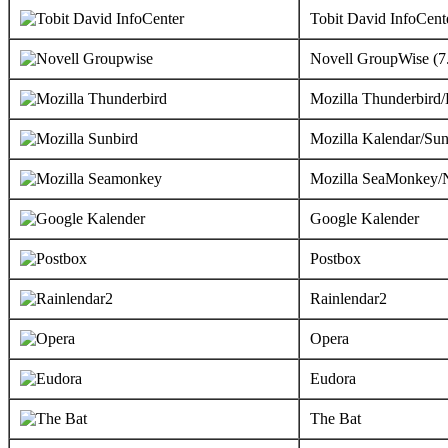
Tobit David InfoCent
Novell GroupWise (7
Mozilla Thunderbird/
Mozilla Kalendar/Sun
Mozilla SeaMonkey/N
Google Kalender
Postbox
Rainlendar2
Opera
Eudora
The Bat