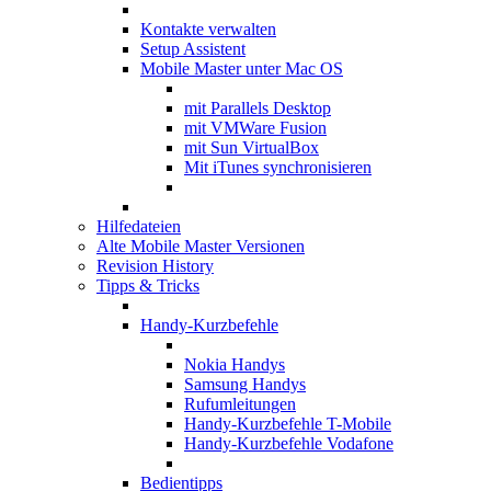
Kontakte verwalten
Setup Assistent
Mobile Master unter Mac OS
mit Parallels Desktop
mit VMWare Fusion
mit Sun VirtualBox
Mit iTunes synchronisieren
Hilfedateien
Alte Mobile Master Versionen
Revision History
Tipps & Tricks
Handy-Kurzbefehle
Nokia Handys
Samsung Handys
Rufumleitungen
Handy-Kurzbefehle T-Mobile
Handy-Kurzbefehle Vodafone
Bedientipps