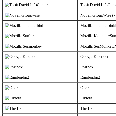
Tobit David InfoCent
Novell GroupWise (7
Mozilla Thunderbird/
Mozilla Kalendar/Sun
Mozilla SeaMonkey/N
Google Kalender
Postbox
Rainlendar2
Opera
Eudora
The Bat