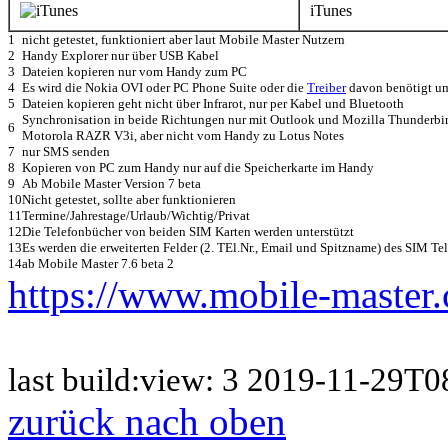
iTunes
1
nicht getestet, funktioniert aber laut Mobile Master Nutzern
2
Handy Explorer nur über USB Kabel
3
Dateien kopieren nur vom Handy zum PC
4
Es wird die Nokia OVI oder PC Phone Suite oder die
Treiber
davon benötigt um
5
Dateien kopieren geht nicht über Infrarot, nur per Kabel und Bluetooth
Synchronisation in beide Richtungen nur mit Outlook und Mozilla Thunderbird
6
Motorola RAZR V3i, aber nicht vom Handy zu Lotus Notes
7
nur SMS senden
8
Kopieren von PC zum Handy nur auf die Speicherkarte im Handy
9
Ab Mobile Master Version 7 beta
10
Nicht getestet, sollte aber funktionieren
11
Termine/Jahrestage/Urlaub/Wichtig/Privat
12
Die Telefonbücher von beiden SIM Karten werden unterstützt
13
Es werden die erweiterten Felder (2. TEl.Nr., Email und Spitzname) des SIM Te
14
ab Mobile Master 7.6 beta 2
https://www.mobile-master
last build:view: 3 2019-11-29
zurück nach oben