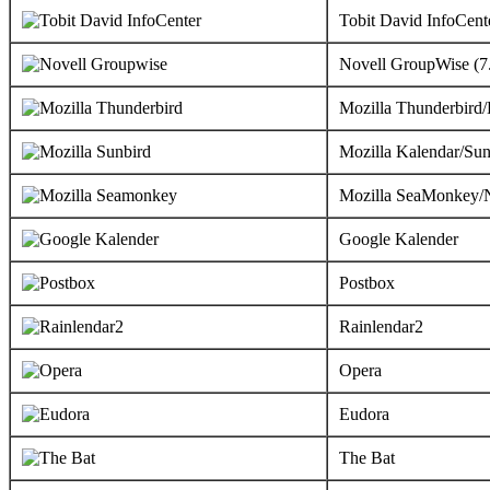
Tobit David InfoCent
Novell GroupWise (7
Mozilla Thunderbird/
Mozilla Kalendar/Sun
Mozilla SeaMonkey/N
Google Kalender
Postbox
Rainlendar2
Opera
Eudora
The Bat