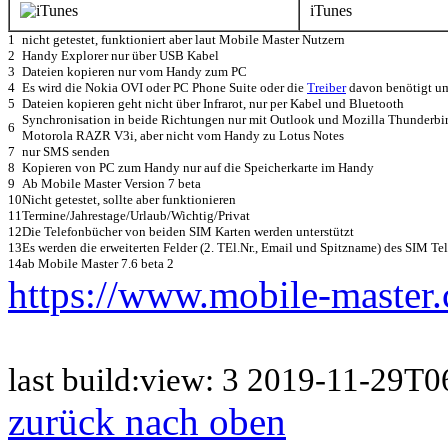
iTunes
1
nicht getestet, funktioniert aber laut Mobile Master Nutzern
2
Handy Explorer nur über USB Kabel
3
Dateien kopieren nur vom Handy zum PC
4
Es wird die Nokia OVI oder PC Phone Suite oder die
Treiber
davon benötigt um
5
Dateien kopieren geht nicht über Infrarot, nur per Kabel und Bluetooth
Synchronisation in beide Richtungen nur mit Outlook und Mozilla Thunderbird
6
Motorola RAZR V3i, aber nicht vom Handy zu Lotus Notes
7
nur SMS senden
8
Kopieren von PC zum Handy nur auf die Speicherkarte im Handy
9
Ab Mobile Master Version 7 beta
10
Nicht getestet, sollte aber funktionieren
11
Termine/Jahrestage/Urlaub/Wichtig/Privat
12
Die Telefonbücher von beiden SIM Karten werden unterstützt
13
Es werden die erweiterten Felder (2. TEl.Nr., Email und Spitzname) des SIM Te
14
ab Mobile Master 7.6 beta 2
https://www.mobile-master.
last build:view: 3 2019-11-29
zurück nach oben