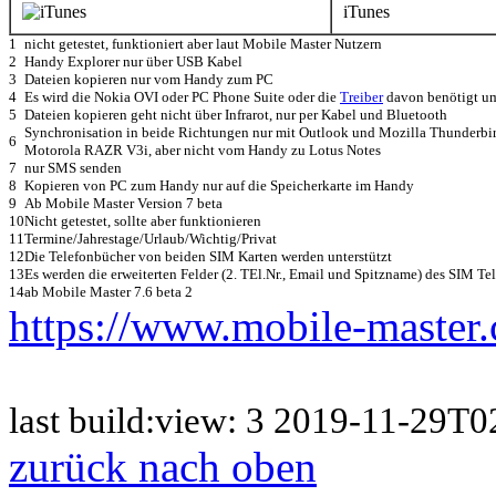
iTunes
1
nicht getestet, funktioniert aber laut Mobile Master Nutzern
2
Handy Explorer nur über USB Kabel
3
Dateien kopieren nur vom Handy zum PC
4
Es wird die Nokia OVI oder PC Phone Suite oder die
Treiber
davon benötigt um
5
Dateien kopieren geht nicht über Infrarot, nur per Kabel und Bluetooth
Synchronisation in beide Richtungen nur mit Outlook und Mozilla Thunderbird
6
Motorola RAZR V3i, aber nicht vom Handy zu Lotus Notes
7
nur SMS senden
8
Kopieren von PC zum Handy nur auf die Speicherkarte im Handy
9
Ab Mobile Master Version 7 beta
10
Nicht getestet, sollte aber funktionieren
11
Termine/Jahrestage/Urlaub/Wichtig/Privat
12
Die Telefonbücher von beiden SIM Karten werden unterstützt
13
Es werden die erweiterten Felder (2. TEl.Nr., Email und Spitzname) des SIM Te
14
ab Mobile Master 7.6 beta 2
https://www.mobile-master
last build:view: 3 2019-11-29
zurück nach oben