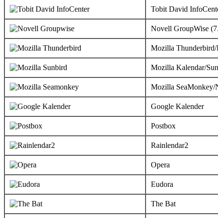
Tobit David InfoCent
Novell GroupWise (7
Mozilla Thunderbird/
Mozilla Kalendar/Sun
Mozilla SeaMonkey/N
Google Kalender
Postbox
Rainlendar2
Opera
Eudora
The Bat